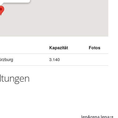
Kapazität
Fotos
ürzburg
3.140
ltungen
JenArena Jena